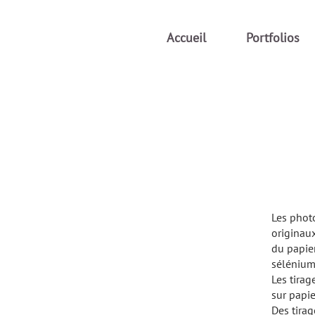
Accueil
Portfolios
Les photo
originaux
du papier
sélénium
Les tirag
sur papi
Des tirag