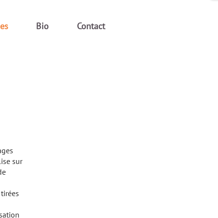
ges
Bio
Contact
ages
ise sur
de
tirées
isation