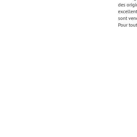
des origi
excellent
sont vend
Pour tou